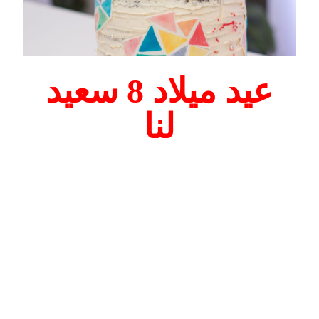
عيد ميلاد 8 سعيد
لنا
اليوم، في 29 أغسطس 2019، نحتفل نحن شركة ان جي دي سي
بالذكرى الثامنة لتأسيسها! 8 سنوات من الحب والأمل والعمل
والأخوة بيننا جميعًا، والأهم من ذلك الشعور بالانتماء، وهو أمر نادر
جدًا في الوقت الحاضر. نحن فريدون ليس فقط في العمل الذي
نقوم به، ولكن بفريقنا الرائع، لسنا زملاء فقط، نحن عائلة. هذا ما
يجعلنا مختلفين عن أي شركة أخرى. بالطبع إلى جانب عروضنا
وعملنا الذي انتشر في كل مكان تقريبًا.