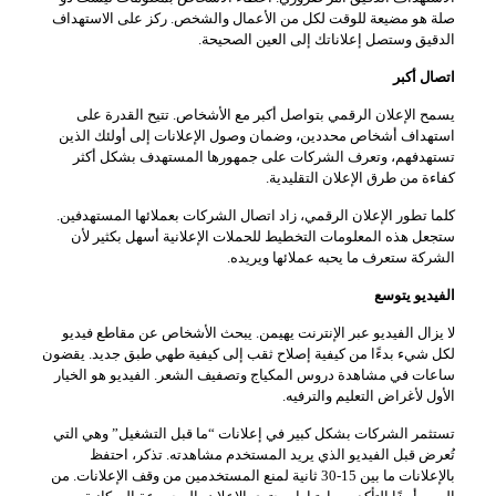
صلة هو مضيعة للوقت لكل من الأعمال والشخص. ركز على الاستهداف
الدقيق وستصل إعلاناتك إلى العين الصحيحة.
اتصال أكبر
يسمح الإعلان الرقمي بتواصل أكبر مع الأشخاص. تتيح القدرة على
استهداف أشخاص محددين، وضمان وصول الإعلانات إلى أولئك الذين
تستهدفهم، وتعرف الشركات على جمهورها المستهدف بشكل أكثر
كفاءة من طرق الإعلان التقليدية.
كلما تطور الإعلان الرقمي، زاد اتصال الشركات بعملائها المستهدفين.
ستجعل هذه المعلومات التخطيط للحملات الإعلانية أسهل بكثير لأن
الشركة ستعرف ما يحبه عملائها ويريده.
الفيديو يتوسع
لا يزال الفيديو عبر الإنترنت يهيمن. يبحث الأشخاص عن مقاطع فيديو
لكل شيء بدءًا من كيفية إصلاح ثقب إلى كيفية طهي طبق جديد. يقضون
ساعات في مشاهدة دروس المكياج وتصفيف الشعر. الفيديو هو الخيار
الأول لأغراض التعليم والترفيه.
تستثمر الشركات بشكل كبير في إعلانات “ما قبل التشغيل” وهي التي
تُعرض قبل الفيديو الذي يريد المستخدم مشاهدته. تذكر، احتفظ
بالإعلانات ما بين 15-30 ثانية لمنع المستخدمين من وقف الإعلانات. من