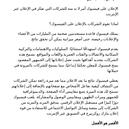
الإعلان على فيسبوك أمر لا بد منه للشركات التي تفكر في الإعلان عبر
الإنترنت.
لماذا تقوم الشركات بالإعلان على الفيسبوك؟
يمتلك فيسبوك قاعدة مستخدمين ضخمة من المليارات من الأعضاء
والإعلانات رخيصة، حتى أصغر ميزانية يمكن أن تحقق نتائج.
يقدم فيسبوك استهدافًا استثنائيًا: السلوكيات والاهتمامات والتركيبة
السكانية والاتصالات والفئات العمرية واللغات والمواقع. تسمح هذه
الشركات بتحديد أهدافها بحيث تصل إعلاناتها إلى الجمهور المقصود.
يمنح فيسبوك للمعلن تحكمًا إبداعيًا، مما يسمح للشركات بالمرونة في
حملاتها
يعطي فيسبوك نتائج ما بعد الاعلان مما تعد ميزة رائعة تمكن الشركات
من اكتشاف كيفية تفاعل الأشخاص مع صفحاتهم بالإضافة إلى إعلاناتهم.
تسمح لك هذه الميزة بتتبع مقاييس أداء الصفحة، والديموغرافية
للجمهور ومرات الظهور، ومقاييس الوصول والمشاركة. يلعب فيسبوك
دورًا كبيرًا في مستقبل الإعلان الرقمي. يتدفق المزيد والمزيد من
الشركات إلى منصة وسائل التواصل الاجتماعي للاستفادة من قوة
إعلان مارك زوكربيرج في التسويق عبر الإنترنت
الأقصر هو الأفضل