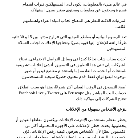
في عالم مليء بالمعلومات، يكون لدى المستهلكين فترات اهتمام
قصيرة ويبحثون عن معلومات ومحتوى صغير يسهل استهلاكه.
المرئيات اللافتة للنظر هي المفتاح لجذب انتباه القراء واهتمامهم
الكامل.
تعد الرسوم البيانية أو مقاطع الفيديو التي تتراوح مدتها بين 15 و 30 ثانية
طرقًا رائعة للإعلان. إنها قوية بصريًا وتحتاجها الإعلانات لجذب العملاء
المستهدفين
أحدث سناب شات نجاحًا كبيرًا في وسائل التواصل الاجتماعي، تحتاج
الشركات إلى تبني هذا التطبيق في التسويق. أنشئ إعلانات تشويقية
للمنتجات أو الخدمات القادمة إما باستخدام مقاطع فيديو أو صور
موجودة لبضع ثوانٍ فقط. قدم محتوى حصريًا سيحبه المستخدمون.
أصبح التسويق في الوقت الفعلي أكثر شيوعًا، وهذا هو سبب انطلاق
خدمات البث المباشر مثل Periscope على Twitter و Facebook Live.
تحتاج الشركات إلى مواكبة ذلك
ينزعج الأشخاص بسهولة من الإعلانات
يحظر معظم مستخدمي الإنترنت الإعلانات ويكتمون مقاطع الفيديو أو
يتخطونها. يحدث حظر الإعلانات على الأجهزة المحمولة أكثر من
الكمبيوتر. نظرًا لأن الأشخاص يعرفون كيفية رفض الإعلانات، فإن
الاستهداف الدقيق أمر ضروري. اعطاء الأشخاص بمعلومات ليست ذو