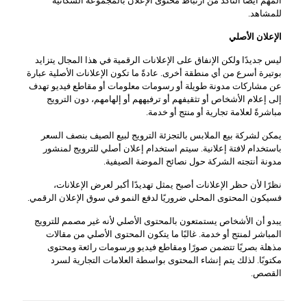
المهم أيضًا التأكد من ارتباط محتوى الإعلان بالمجموعة السكانية
للمشاهد.
الإعلان الأصلي
ليس جديدًا ولكن الإنفاق على الإعلانات الرقمية في هذا المجال يتزايد
بوتيرة أسرع من أي منطقة أخرى. عادةً ما تكون الإعلانات الأصلية عبارة
عن مشاركات مدونة طويلة أو رسومات معلومات أو مقاطع فيديو تهدف
إلى إعلام الأشخاص أو تثقيفهم أو ترفيههم أو إلهامهم، دون الترويج
مباشرةً لعلامة تجارية أو منتج أو خدمة.
يمكن لشركة بيع الملابس بالتجزئة الترويج لبيع الصيف بنصف السعر
باستخدام لافتة إعلانية. سيتم استخدام إعلان أصلي للترويج لمنشور
مدونة أنتجته الشركة حول نصائح الموضة الصيفية.
نظرًا لأن حظر الإعلانات أصبح يمثل تهديدًا أكبر لعرض الإعلانات،
فسيكون المحتوى المحلي ضروريًا لدفع النمو في سوق الإعلان الرقمي.
يبدو أن الأشخاص يستمتعون بالمحتوى الأصلي لأنه غير مصمم للترويج
المباشر لمنتج أو خدمة. غالبًا ما يتكون المحتوى الأصلي من مقالات
مذهلة بصريًا تتضمن صورًا ومقاطع فيديو ورسومات رائعة ومحتوى
مكتوبًا. لذلك يتم إنشاء المحتوى بواسطة العلامات التجارية لسرد
القصص.